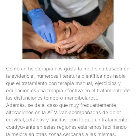
Como en fisioterapia nos gusta la medicina basada en
la evidencia, numerosa literatura científica nos habla
que el tratamiento con terapia manual, ejercicios y
educación es una terapia efectiva en el tratamiento de
las disfunciones temporo-mandibulares…
Además, se da el caso que muy frecuentemente
alteraciones en la
ATM
van acompañadas de dolor
cervical,cefaleas y tinnitus, con lo que un tratamiento
coadyuvante en estas regiones estaremos facilitando
la mejora en otras zonas cercanas a las mismas.