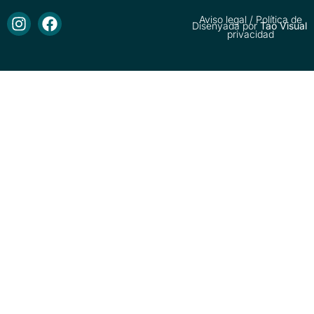
Aviso legal
/
Política de
Disenyada por
Tao Visual
privacidad