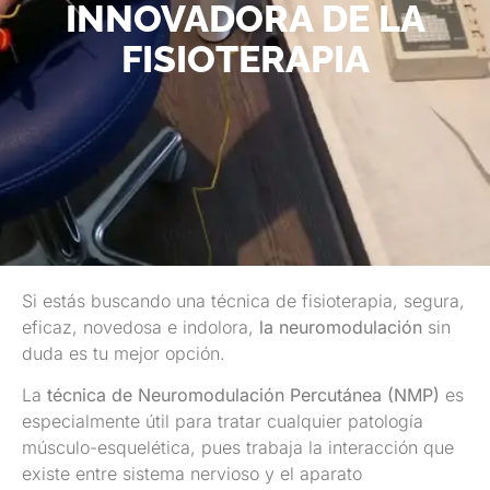
INNOVADORA DE LA
FISIOTERAPIA
Si estás buscando una técnica de fisioterapia, segura,
eficaz, novedosa e indolora,
la
neuromodulación
sin
duda es tu mejor opción.
La
técnica de Neuromodulación Percutánea (NMP)
es
especialmente útil para tratar cualquier patología
músculo-esquelética, pues trabaja la interacción que
existe entre sistema nervioso y el aparato