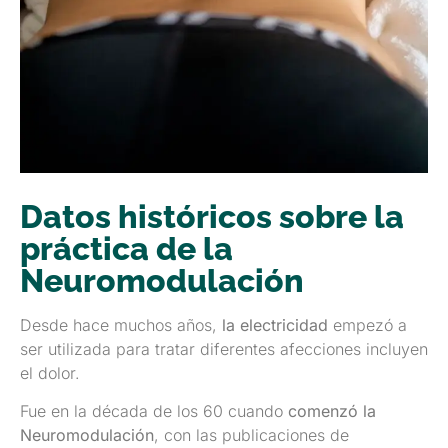
Datos históricos sobre la
práctica de la
Neuromodulación
Desde hace muchos años,
la electricidad
empezó a
ser utilizada para tratar diferentes afecciones incluyen
el dolor.
Fue en la década de los 60 cuando
comenzó la
Neuromodulación
, con las publicaciones de